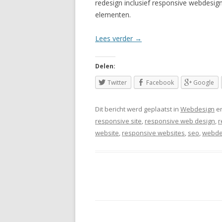
redesign inclusief responsive webdesig
elementen.
Lees verder
→
Delen:
Twitter
Facebook
Google
Dit bericht werd geplaatst in
Webdesign
en
responsive site
,
responsive web design
,
r
website
,
responsive websites
,
seo
,
webde