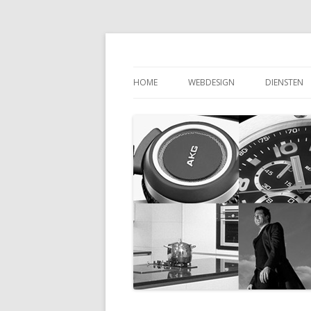
Webdesignbureau
HOME
WEBDESIGN
DIENSTEN
WEBDESIGNER
WEBDESIG
ONTWERP
WEBDESIGN EINDHOVEN
WEBDESIG
WEBDESIGN AMSTERDAM
PROFESSI
WEBDESIGN INSPIRATION
PROFESSI
WEBSITE 
WEBSITE B