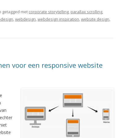
 getagged met
corporate storytelling
,
parallax scrolling
,
bdesign
,
webdesign
,
webdesign inspiration
,
website design
,
en voor een responsive website
de
n
 van
echter
niet
ebsite