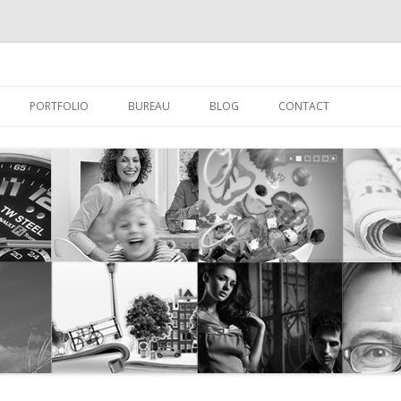
Spring naar de inhoud
PORTFOLIO
BUREAU
BLOG
CONTACT
N & GRAFISCH
WEBDESIGN BEDRIJVEN
PROFESSIONEEL WEBDESIGN
N WEBSITE & WEBSHOP
WEBDESIGN OFFERTE
ONELE WEBSITE
ONELE WEBSHOP
BOUWEN
EHEER (CMS)