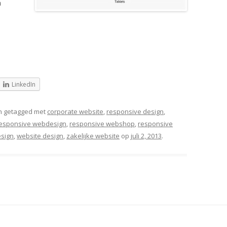
n
LinkedIn
 getagged met
corporate website
,
responsive design
,
esponsive webdesign
,
responsive webshop
,
responsive
sign
,
website design
,
zakelijke website
op
juli 2, 2013
.